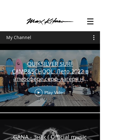
My Channel
QUIKSILVER SURF
CAMP&SCHOOL. Лето 2022 в
атмосфере серф-лагеря на
Камчатке
Play Video
GANA - Знак ( Official music